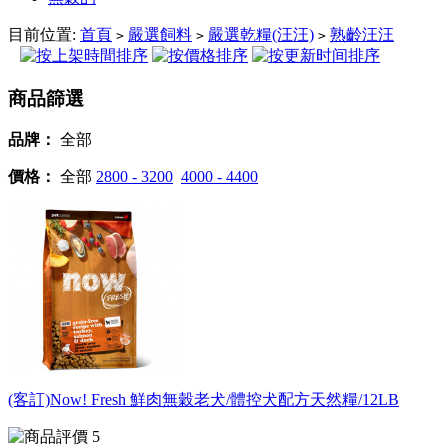
目前位置:
首頁
嚴選飼料
嚴選乾糧(汪汪)
熟齡汪汪
>
>
>
商品篩選
品牌：
全部
價格：
全部
2800 - 3200
4000 - 4400
(客訂)Now! Fresh 鮮肉無穀老犬/體控犬配方天然糧/12LB