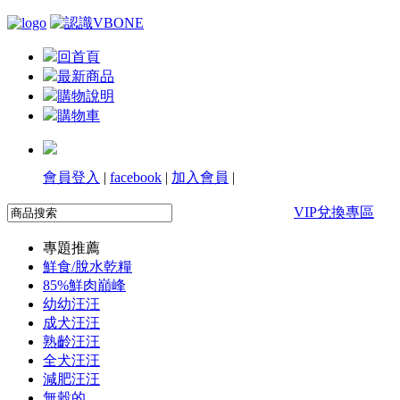
回首頁
最新商品
購物說明
購物車
會員登入
|
facebook
|
加入會員
|
VIP兌換專區
專題推薦
鮮食/脫水乾糧
85%鮮肉巔峰
幼幼汪汪
成犬汪汪
熟齡汪汪
全犬汪汪
減肥汪汪
無穀的