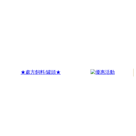
★處方飼料/罐頭★