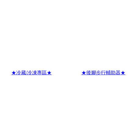
★冷藏/冷凍專區★
★後腳步行輔助器★