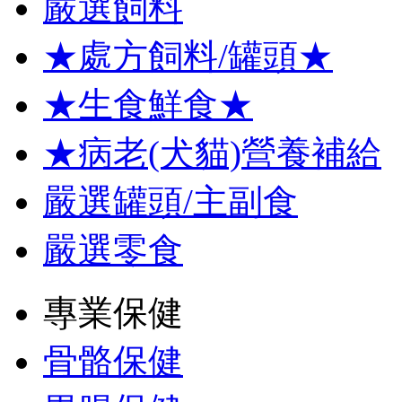
嚴選飼料
★處方飼料/罐頭★
★生食鮮食★
★病老(犬貓)營養補給
嚴選罐頭/主副食
嚴選零食
專業保健
骨骼保健