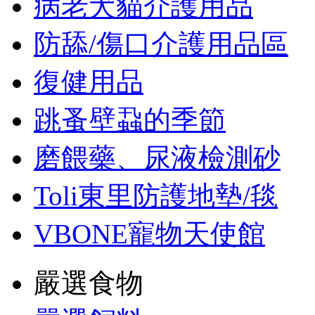
病老犬貓介護用品
防舔/傷口介護用品區
復健用品
跳蚤壁蝨的季節
磨餵藥、尿液檢測砂
Toli東里防護地墊/毯
VBONE寵物天使館
嚴選食物