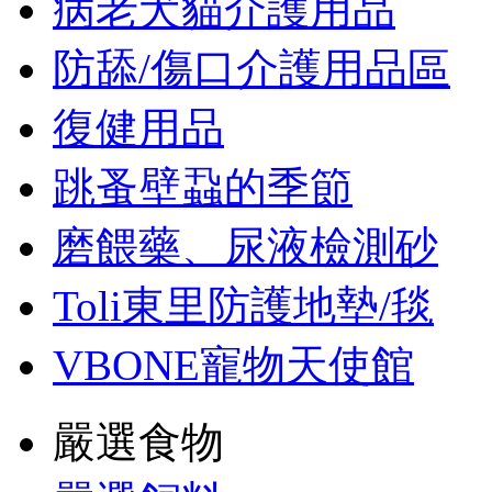
病老犬貓介護用品
防舔/傷口介護用品區
復健用品
跳蚤壁蝨的季節
磨餵藥、尿液檢測砂
Toli東里防護地墊/毯
VBONE寵物天使館
嚴選食物