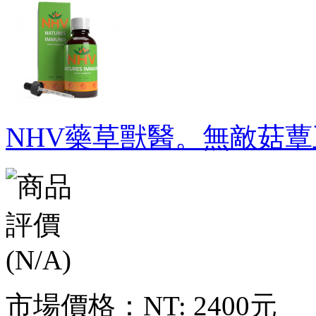
NHV藥草獸醫。無敵菇蕈王 N
市場價格：
NT: 2400元