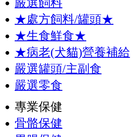
嚴選飼料
★處方飼料/罐頭★
★生食鮮食★
★病老(犬貓)營養補給
嚴選罐頭/主副食
嚴選零食
專業保健
骨骼保健