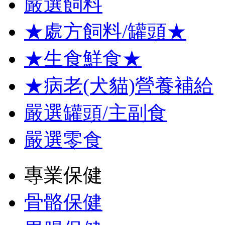
嚴選飼料
★處方飼料/罐頭★
★生食鮮食★
★病老(犬貓)營養補給
嚴選罐頭/主副食
嚴選零食
專業保健
骨骼保健