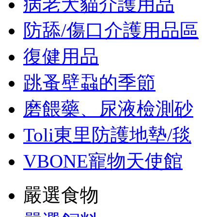
病老犬貓介護用品
防舔/傷口介護用品區
復健用品
跳蚤壁蝨的季節
磨餵藥、尿液檢測砂
Toli東里防護地墊/毯
VBONE寵物天使館
嚴選食物