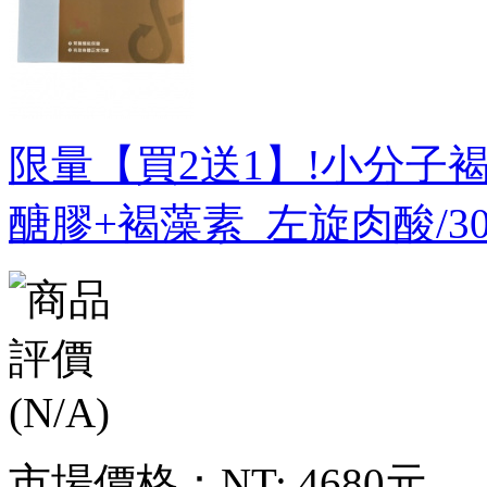
限量【買2送1】!小分子
醣膠+褐藻素_左旋肉酸/3
市場價格：
NT: 4680元