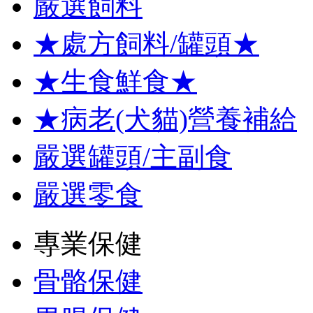
嚴選飼料
★處方飼料/罐頭★
★生食鮮食★
★病老(犬貓)營養補給
嚴選罐頭/主副食
嚴選零食
專業保健
骨骼保健