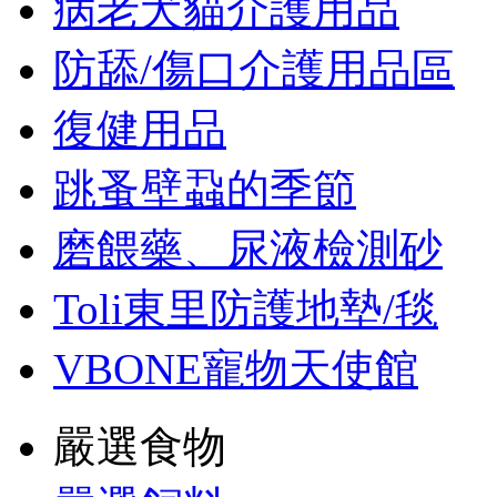
病老犬貓介護用品
防舔/傷口介護用品區
復健用品
跳蚤壁蝨的季節
磨餵藥、尿液檢測砂
Toli東里防護地墊/毯
VBONE寵物天使館
嚴選食物