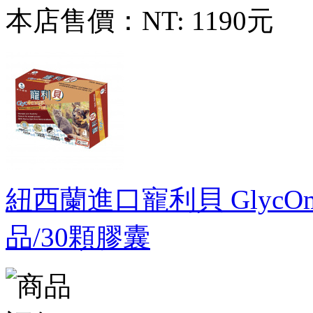
本店售價：
NT: 1190元
紐西蘭進口寵利貝 Glyc
品/30顆膠囊