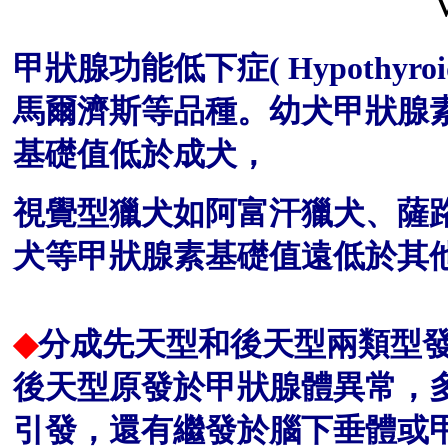
甲狀腺功能低下症( Hypothyr
馬爾濟
斯等品種。幼犬甲狀腺
基礎值低於成犬，
視覺型獵犬如阿富汗獵犬、薩
犬等甲狀腺
素基礎值遠低於其
◆
分成先天型和後天型兩類型
後天型原發於甲狀腺體異常，
引發，還有繼發於腦下垂體或