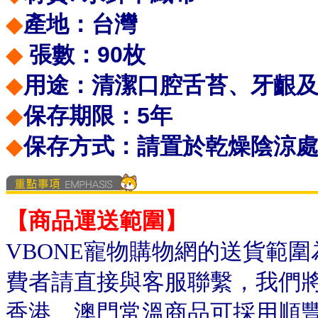
◆
產地：台灣
◆
90
張數：
枚
◆
用途：清潔口腔舌苔、牙齦
◆
5
保存期限：
年
◆
保存方式：請置於乾燥陰涼
【商品運送範圍】
VBONE寵物購物網的送貨範
費者請直接與客服聯繫，我們
香港、澳門常溫商品可採用順