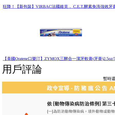
狂降！【新包裝】VIRBAC法國維克． C.E.T.酵素免洗強效牙
【美國Oratene口樂汀】ZYMOX三酵合一潔牙軟膏(牙膏)2.5oz/7
用戶評論
暫時