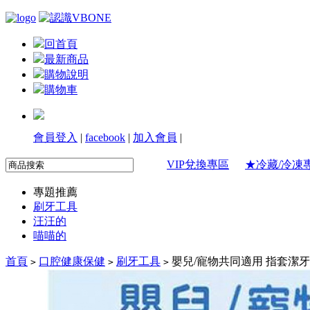
回首頁
最新商品
購物說明
購物車
會員登入
|
facebook
|
加入會員
|
VIP兌換專區
★冷藏/冷凍
專題推薦
刷牙工具
汪汪的
喵喵的
首頁
口腔健康保健
刷牙工具
嬰兒/寵物共同適用 指套潔牙巾
>
>
>