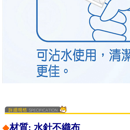
◆
材質:
水針不織布