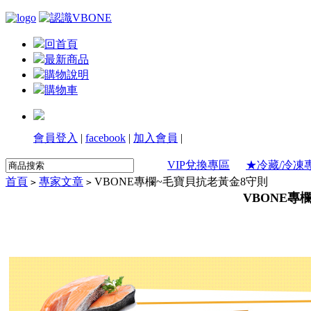
回首頁
最新商品
購物說明
購物車
會員登入
|
facebook
|
加入會員
|
VIP兌換專區
★冷藏/冷凍
首頁
專家文章
VBONE專欄~毛寶貝抗老黃金8守則
>
>
VBONE專