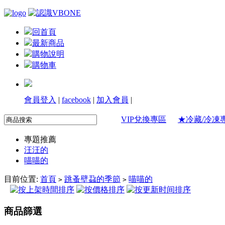
回首頁
最新商品
購物說明
購物車
會員登入
|
facebook
|
加入會員
|
VIP兌換專區
★冷藏/冷凍
專題推薦
汪汪的
喵喵的
目前位置:
首頁
跳蚤壁蝨的季節
喵喵的
>
>
商品篩選