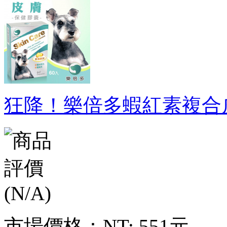
狂降！樂倍多蝦紅素複合皮
市場價格：
NT: 551元