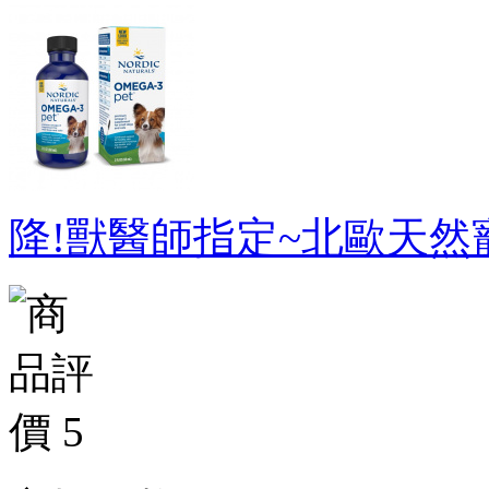
降!獸醫師指定~北歐天然