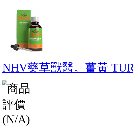
NHV藥草獸醫。薑黃 TURME