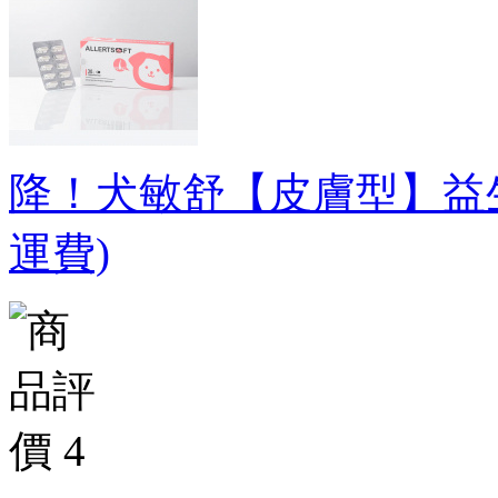
降！犬敏舒【皮膚型】益
運費)