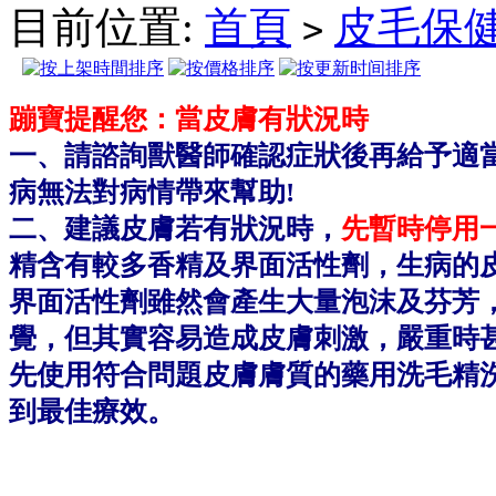
目前位置:
首頁
皮毛保
>
蹦寶提醒您：當皮膚有狀況時
一、請諮詢獸醫師確認症狀後再給予適
病無法對病情帶來幫助!
二、建議皮膚若有狀況時，
先暫時停用
精含有較多香精及界面活性劑，生病的
界面活性劑雖然會產生大量泡沫及芬芳
覺，但其實容易造成皮膚刺激，嚴重時
先使用符合問題皮膚膚質的藥用洗毛精
到最佳療效。