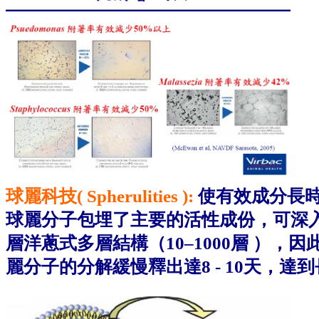
球麗科技( Spherulities ):
使有效成分長時
球麗分子包埋了主要的活性成份，可深入
層洋蔥式多層結構（10–1000層 ）
麗分子的分解緩慢釋出達8 - 10天，達