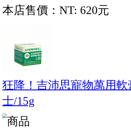
本店售價：
NT: 620元
狂降！吉沛思寵物萬用軟
士/15g