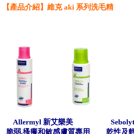
【產品介紹】維克 aki 系列洗毛精
Allermyl 新艾樂美
Sebol
脆弱,搔癢和敏感膚質專用
乾性及