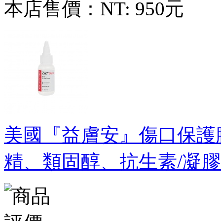
本店售價：
NT: 950元
美國『益膚安』傷口保護
精、類固醇、抗生素/凝膠29