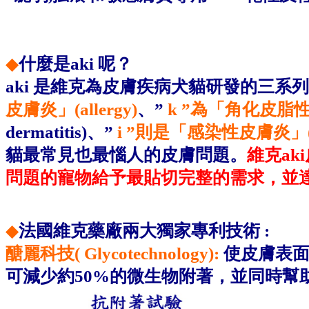
◆
什麼是aki 呢？
aki 是維克為皮膚疾病犬貓研發的三系
皮膚炎」(allergy)
、”
k ”為「角化皮脂
dermatitis)、”
i ”則是「感染性皮膚炎」(inf
貓最常見也最惱人的皮膚問題。
維克a
問題的寵物給予最貼切完整的需求，並
◆
法國維克藥廠兩大獨家專利技術 :
醣麗科技( Glycotechnology):
使皮膚表面
可減少約50%的微生物附著，並同時幫