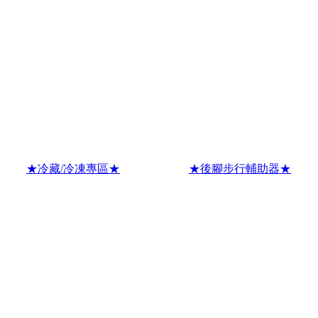
★冷藏/冷凍專區★
★後腳步行輔助器★