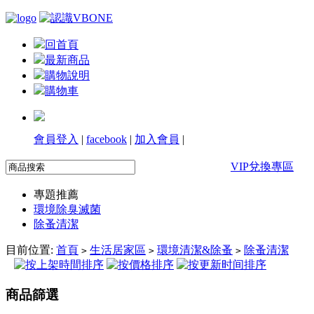
回首頁
最新商品
購物說明
購物車
會員登入
|
facebook
|
加入會員
|
VIP兌換專區
專題推薦
環境除臭滅菌
除蚤清潔
目前位置:
首頁
生活居家區
環境清潔&除蚤
除蚤清潔
>
>
>
商品篩選