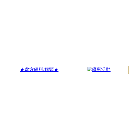
★處方飼料/罐頭★