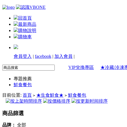
回首頁
最新商品
購物說明
購物車
會員登入
|
facebook
|
加入會員
|
VIP兌換專區
★冷藏/冷凍
專題推薦
鮮食餐包
目前位置:
首頁
★生食鮮食★
鮮食餐包
>
>
商品篩選
品牌：
全部