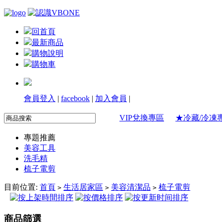
回首頁
最新商品
購物說明
購物車
會員登入
|
facebook
|
加入會員
|
VIP兌換專區
★冷藏/冷凍
專題推薦
美容工具
洗毛精
梳子電剪
目前位置:
首頁
生活居家區
美容清潔品
梳子電剪
>
>
>
商品篩選