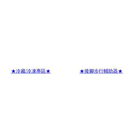
★冷藏/冷凍專區★
★後腳步行輔助器★