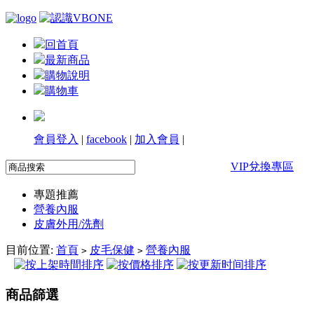
回首頁
最新商品
購物說明
購物車
會員登入
|
facebook
|
加入會員
|
VIP兌換專區
專題推薦
營養內服
皮膚外用/洗劑
目前位置:
首頁
皮毛保健
營養內服
>
>
商品篩選