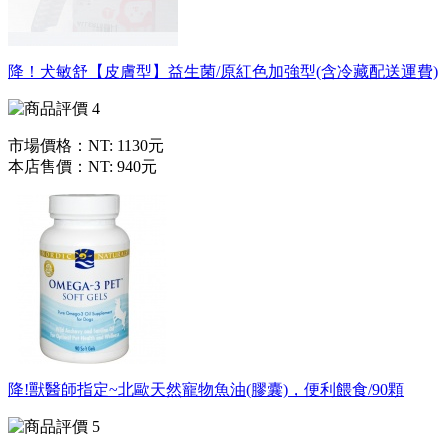
降！犬敏舒【皮膚型】益生菌/原紅色加強型(含冷藏配送運費)
市場價格：
NT: 1130元
本店售價：
NT: 940元
降!獸醫師指定~北歐天然寵物魚油(膠囊)，便利餵食/90顆