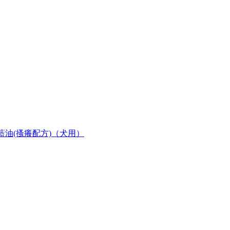
服藍油(搔癢配方)（犬用）