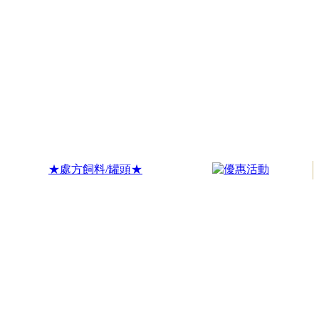
★處方飼料/罐頭★