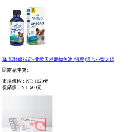
降!獸醫師指定~北歐天然寵物魚油 (液態)適合小型犬貓
市場價格：
NT: 1020元
促銷價：
NT: 660元