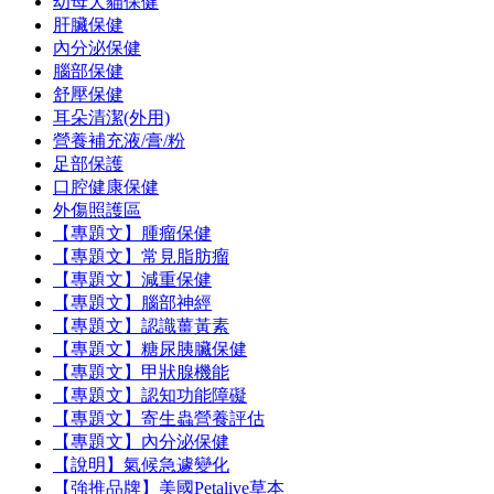
幼母犬貓保健
肝臟保健
內分泌保健
腦部保健
舒壓保健
耳朵清潔(外用)
營養補充液/膏/粉
足部保護
口腔健康保健
外傷照護區
【專題文】腫瘤保健
【專題文】常見脂肪瘤
【專題文】減重保健
【專題文】腦部神經
【專題文】認識薑黃素
【專題文】糖尿胰臟保健
【專題文】甲狀腺機能
【專題文】認知功能障礙
【專題文】寄生蟲營養評估
【專題文】內分泌保健
【說明】氣候急遽變化
【強推品牌】美國Petalive草本