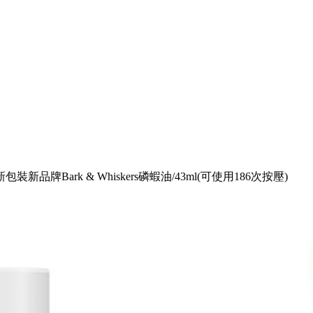
A新包裝新品牌Bark & Whiskers磷蝦油/43ml(可使用186次按壓)