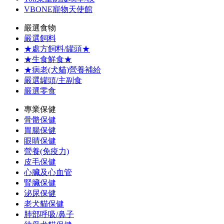
VBONE寵物天使館
嚴選食物
嚴選飼料
★處方飼料/罐頭★
★生食鮮食★
★病老(犬貓)營養補給
嚴選罐頭/主副食
嚴選零食
專業保健
骨骼保健
胃腸保健
眼睛保健
營養(免疫力)
皮毛保健
心臟及心血管
腎臟保健
泌尿保健
老犬貓保健
肺部呼吸/鼻子