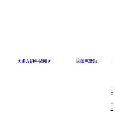
★處方飼料/罐頭★
+
+
+
+