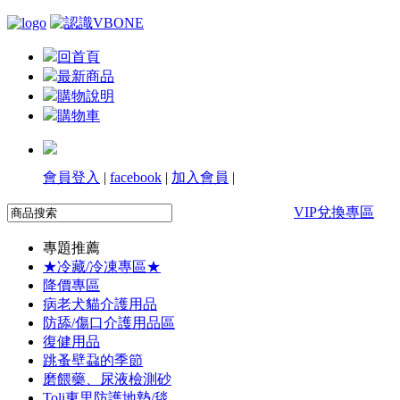
回首頁
最新商品
購物說明
購物車
會員登入
|
facebook
|
加入會員
|
VIP兌換專區
專題推薦
★冷藏/冷凍專區★
降價專區
病老犬貓介護用品
防舔/傷口介護用品區
復健用品
跳蚤壁蝨的季節
磨餵藥、尿液檢測砂
Toli東里防護地墊/毯