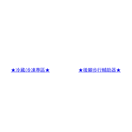
★冷藏/冷凍專區★
★後腳步行輔助器★