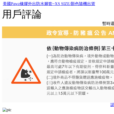
美國Pawz橡膠外出防水腳套~XS SIZE/顏色隨機出貨
用戶評論
暫時