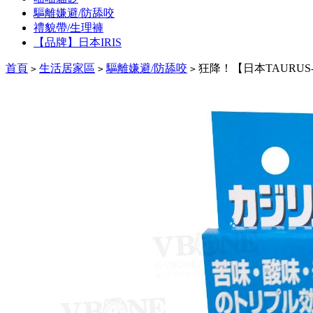
驅離嫌避/防舔咬
禮貌帶/生理褲
【品牌】日本IRIS
首頁
生活居家區
驅離嫌避/防舔咬
狂降！【日本TAURUS-
>
>
>