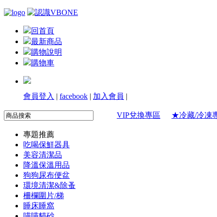
回首頁
最新商品
購物說明
購物車
會員登入
|
facebook
|
加入會員
|
VIP兌換專區
★冷藏/冷凍
專題推薦
吃喝保鮮器具
美容清潔品
降溫保溫用品
狗狗尿布便盆
環境清潔&除蚤
柵欄圍片/梯
睡床睡窩
喵喵貓砂