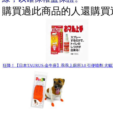
購買過此商品的人還購買
狂降！【日本TAURUS-金牛座】乖乖上廁所3.0 引便噴劑 犬貓適用