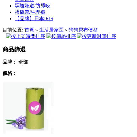
驅離嫌避/防舔咬
禮貌帶/生理褲
【品牌】日本IRIS
目前位置:
首頁
生活居家區
狗狗尿布便盆
>
>
商品篩選
品牌：
全部
價格：