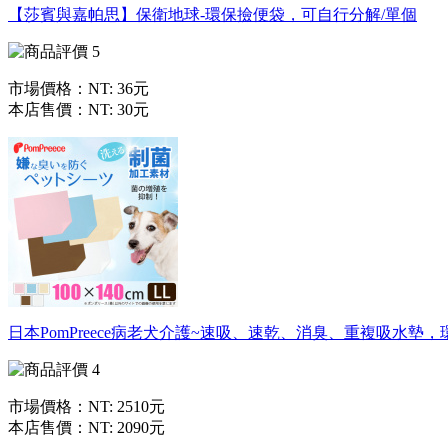
【莎賓與嘉帕思】保衛地球-環保撿便袋，可自行分解/單個
市場價格：
NT: 36元
本店售價：
NT: 30元
日本PomPreece病老犬介護~速吸、速乾、消臭、重複吸水墊，
市場價格：
NT: 2510元
本店售價：
NT: 2090元