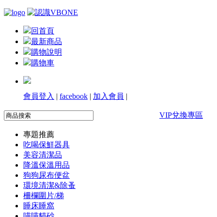
回首頁
最新商品
購物說明
購物車
會員登入
|
facebook
|
加入會員
|
VIP兌換專區
專題推薦
吃喝保鮮器具
美容清潔品
降溫保溫用品
狗狗尿布便盆
環境清潔&除蚤
柵欄圍片/梯
睡床睡窩
喵喵貓砂