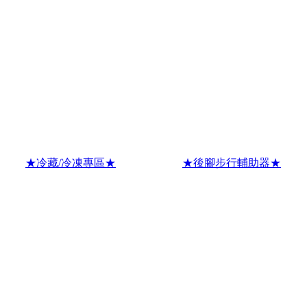
★冷藏/冷凍專區★
★後腳步行輔助器★