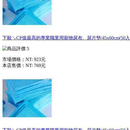
下殺↘CP值最高的專業職業用寵物尿布、尿片墊/45x60cm(50入
市場價格：
NT: 923元
本店售價：
NT: 769元