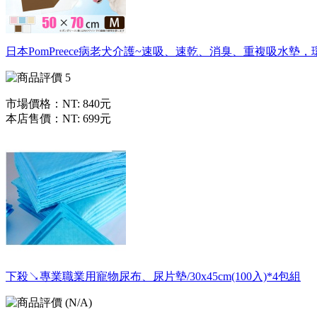
日本PomPreece病老犬介護~速吸、速乾、消臭、重複吸水墊，
市場價格：
NT: 840元
本店售價：
NT: 699元
下殺↘專業職業用寵物尿布、尿片墊/30x45cm(100入)*4包組