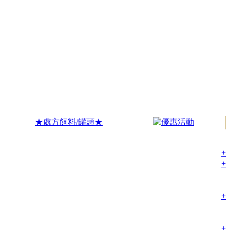
★處方飼料/罐頭★
+
+
+
+