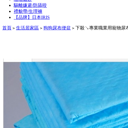
驅離嫌避/防舔咬
禮貌帶/生理褲
【品牌】日本IRIS
首頁
生活居家區
狗狗尿布便盆
下殺↘專業職業用寵物尿布、尿片
>
>
>