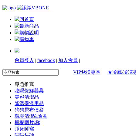
回首頁
最新商品
購物說明
購物車
會員登入
|
facebook
|
加入會員
|
VIP兌換專區
★冷藏/冷凍
專題推薦
吃喝保鮮器具
美容清潔品
降溫保溫用品
狗狗尿布便盆
環境清潔&除蚤
柵欄圍片/梯
睡床睡窩
喵喵貓砂