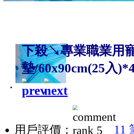
下殺↘專業職業用
墊/60x90cm(25入)*
11
用戶評價：