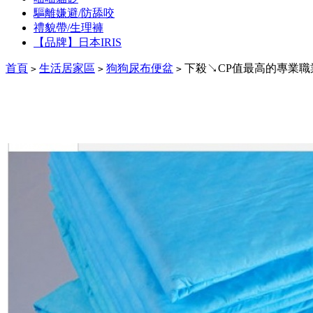
驅離嫌避/防舔咬
禮貌帶/生理褲
【品牌】日本IRIS
首頁
生活居家區
狗狗尿布便盆
下殺↘CP值最高的專業職業用
>
>
>