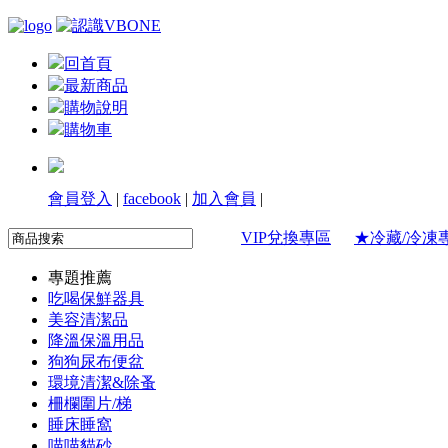
回首頁
最新商品
購物說明
購物車
會員登入
|
facebook
|
加入會員
|
VIP兌換專區
★冷藏/冷凍
專題推薦
吃喝保鮮器具
美容清潔品
降溫保溫用品
狗狗尿布便盆
環境清潔&除蚤
柵欄圍片/梯
睡床睡窩
喵喵貓砂