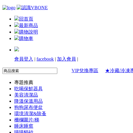
回首頁
最新商品
購物說明
購物車
會員登入
|
facebook
|
加入會員
|
VIP兌換專區
★冷藏/冷凍
專題推薦
吃喝保鮮器具
美容清潔品
降溫保溫用品
狗狗尿布便盆
環境清潔&除蚤
柵欄圍片/梯
睡床睡窩
喵喵貓砂