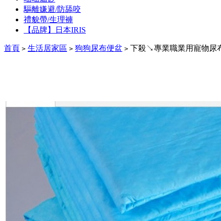
驅離嫌避/防舔咬
禮貌帶/生理褲
【品牌】日本IRIS
首頁
生活居家區
狗狗尿布便盆
下殺↘專業職業用寵物尿布、尿片
>
>
>