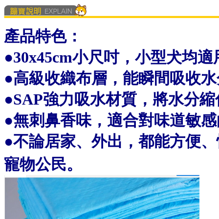
產品特色：
●
30x45cm小尺吋，小型犬均適
●
高級收織布層，能瞬間吸收水
●
SAP強力吸水材質，將水分
●
無刺鼻香味，適合對味道敏感
●
不論居家、外出，都能方便、
寵物公民。