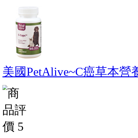
美國PetAlive~C癌草本