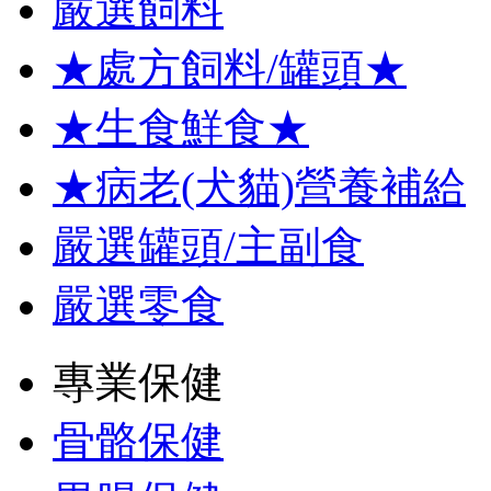
嚴選飼料
★處方飼料/罐頭★
★生食鮮食★
★病老(犬貓)營養補給
嚴選罐頭/主副食
嚴選零食
專業保健
骨骼保健