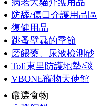
病老犬貓介護用品
防舔/傷口介護用品區
復健用品
跳蚤壁蝨的季節
磨餵藥、尿液檢測砂
Toli東里防護地墊/毯
VBONE寵物天使館
嚴選食物