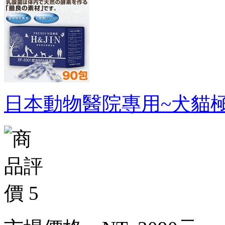
日本動物醫院專用~犬貓極致乳