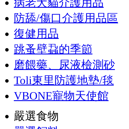
病老犬貓介護用品
防舔/傷口介護用品區
復健用品
跳蚤壁蝨的季節
磨餵藥、尿液檢測砂
Toli東里防護地墊/毯
VBONE寵物天使館
嚴選食物