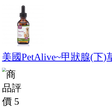
美國PetAlive~甲狀腺(下