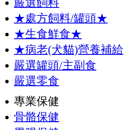
嚴選飼料
★處方飼料/罐頭★
★生食鮮食★
★病老(犬貓)營養補給
嚴選罐頭/主副食
嚴選零食
專業保健
骨骼保健