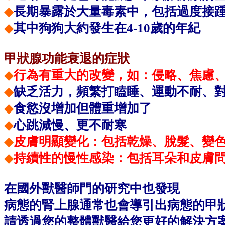
◆
長期暴露於大量毒素中，包括過度接
◆
其中狗狗大約發生在4-10歲的年紀
甲狀腺功能衰退的症狀
◆
行為有重大的改變，如：侵略、焦慮
◆
缺乏活力，頻繁打瞌睡、運動不耐、
◆
食慾沒增加但體重增加了
◆
心跳減慢、更不耐寒
◆
皮膚明顯變化：包括乾燥、脫髮、變
◆
持續性的慢性感染：包括耳朵和皮膚
在國外獸醫師門的研究中也發現
病態的腎上腺通常也會導引出病態的甲
請透過您的整體獸醫給您更好的解決方