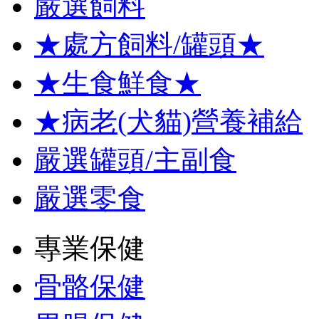
嚴選飼料
★處方飼料/罐頭★
★生食鮮食★
★病老(犬貓)營養補給
嚴選罐頭/主副食
嚴選零食
專業保健
骨骼保健