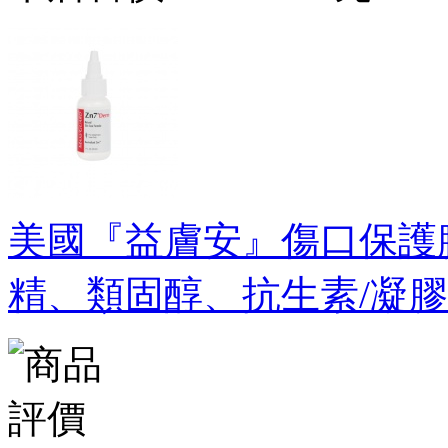
美國『益膚安』傷口保護
精、類固醇、抗生素/凝膠29