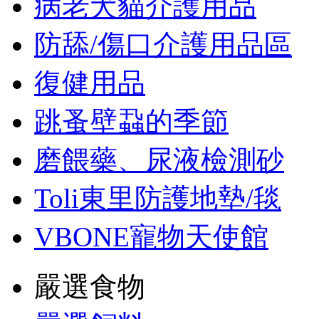
病老犬貓介護用品
防舔/傷口介護用品區
復健用品
跳蚤壁蝨的季節
磨餵藥、尿液檢測砂
Toli東里防護地墊/毯
VBONE寵物天使館
嚴選食物