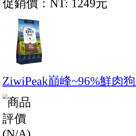
促銷價：
NT: 1249元
ZiwiPeak巔峰~96%鮮肉