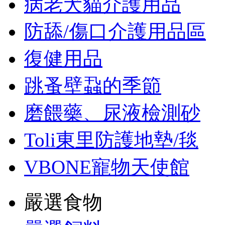
病老犬貓介護用品
防舔/傷口介護用品區
復健用品
跳蚤壁蝨的季節
磨餵藥、尿液檢測砂
Toli東里防護地墊/毯
VBONE寵物天使館
嚴選食物