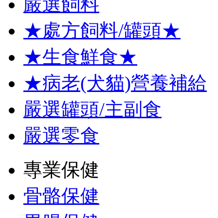
嚴選飼料
★處方飼料/罐頭★
★生食鮮食★
★病老(犬貓)營養補給
嚴選罐頭/主副食
嚴選零食
專業保健
骨骼保健