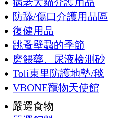
病老犬貓介護用品
防舔/傷口介護用品區
復健用品
跳蚤壁蝨的季節
磨餵藥、尿液檢測砂
Toli東里防護地墊/毯
VBONE寵物天使館
嚴選食物