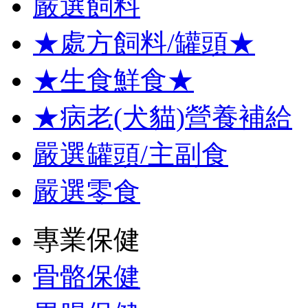
嚴選飼料
★處方飼料/罐頭★
★生食鮮食★
★病老(犬貓)營養補給
嚴選罐頭/主副食
嚴選零食
專業保健
骨骼保健