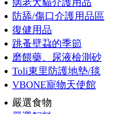
病老犬貓介護用品
防舔/傷口介護用品區
復健用品
跳蚤壁蝨的季節
磨餵藥、尿液檢測砂
Toli東里防護地墊/毯
VBONE寵物天使館
嚴選食物