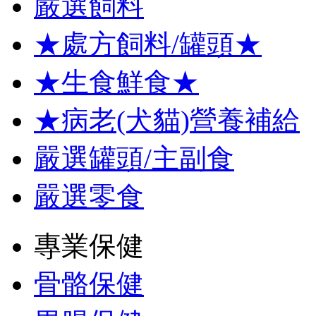
嚴選飼料
★處方飼料/罐頭★
★生食鮮食★
★病老(犬貓)營養補給
嚴選罐頭/主副食
嚴選零食
專業保健
骨骼保健