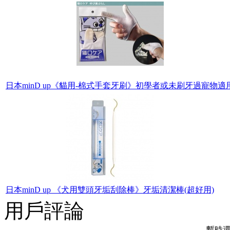
日本minD up《貓用-棉式手套牙刷》初學者或未刷牙過寵物適
日本minD up 《犬用雙頭牙垢刮除棒》牙垢清潔棒(超好用)
用戶評論
暫時