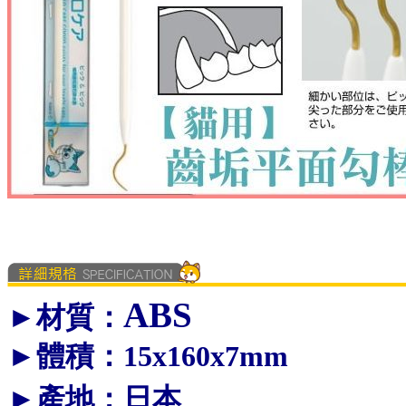
ABS
►材質
：
►體積
：15x160x7mm
►產地
：
日本