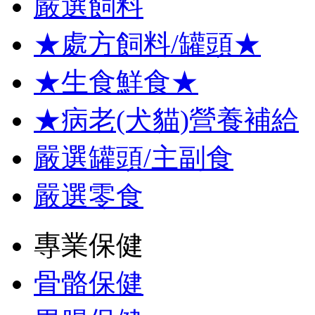
嚴選飼料
★處方飼料/罐頭★
★生食鮮食★
★病老(犬貓)營養補給
嚴選罐頭/主副食
嚴選零食
專業保健
骨骼保健