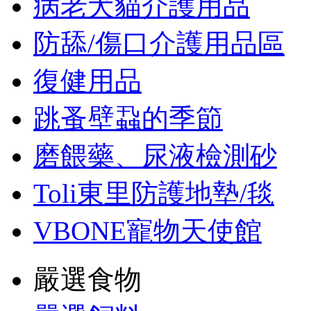
病老犬貓介護用品
防舔/傷口介護用品區
復健用品
跳蚤壁蝨的季節
磨餵藥、尿液檢測砂
Toli東里防護地墊/毯
VBONE寵物天使館
嚴選食物