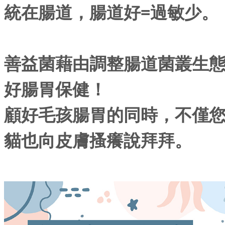
統在腸道，腸道好
=
過敏少。
善益菌藉由調整腸道菌叢生
好腸胃保健！
顧好毛孩腸胃的同時，不僅
貓也向皮膚搔癢說拜拜。