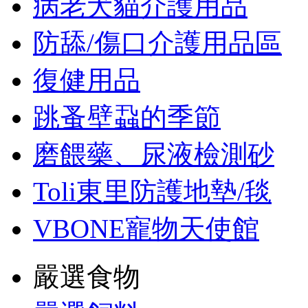
病老犬貓介護用品
防舔/傷口介護用品區
復健用品
跳蚤壁蝨的季節
磨餵藥、尿液檢測砂
Toli東里防護地墊/毯
VBONE寵物天使館
嚴選食物