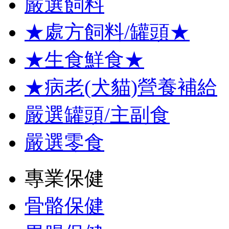
嚴選飼料
★處方飼料/罐頭★
★生食鮮食★
★病老(犬貓)營養補給
嚴選罐頭/主副食
嚴選零食
專業保健
骨骼保健