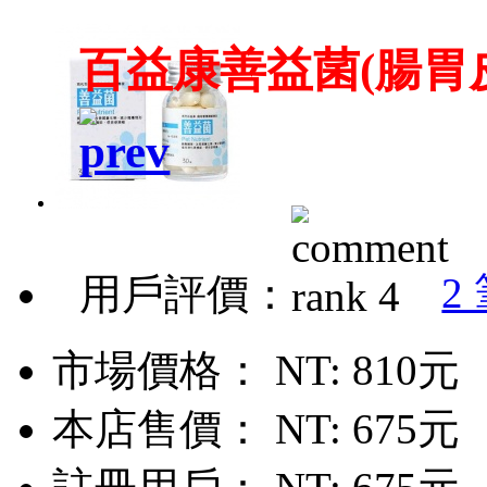
百益康善益菌(腸胃皮
2
用戶評價：
市場價格：
NT: 810元
本店售價：
NT: 675元