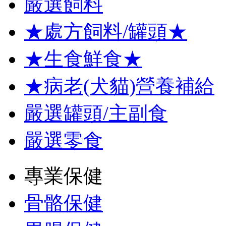
嚴選飼料
★處方飼料/罐頭★
★生食鮮食★
★病老(犬貓)營養補給
嚴選罐頭/主副食
嚴選零食
專業保健
骨骼保健