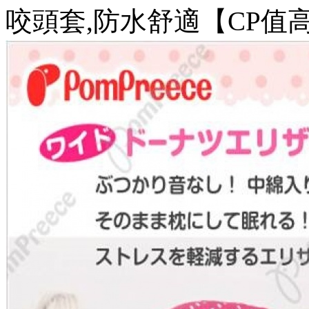
咬頭套,防水舒適【CP值