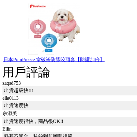
日本PomPreece 拿破崙防舔咬頭套【防護加倍】
用戶評論
zaqsd753
出貨超級快!!!
ella0113
出貨速度快
佘淑美
出貨速度很快，商品很OK!!
Ellin
科基不適合，舔的到前腳跟後腳