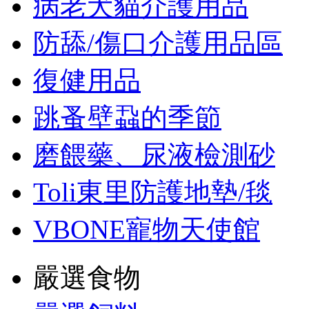
病老犬貓介護用品
防舔/傷口介護用品區
復健用品
跳蚤壁蝨的季節
磨餵藥、尿液檢測砂
Toli東里防護地墊/毯
VBONE寵物天使館
嚴選食物