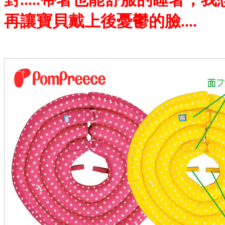
再讓寶貝戴上後憂鬱的臉....