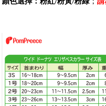
顏色選擇：粉紅/粉黃/粉綠
；
請