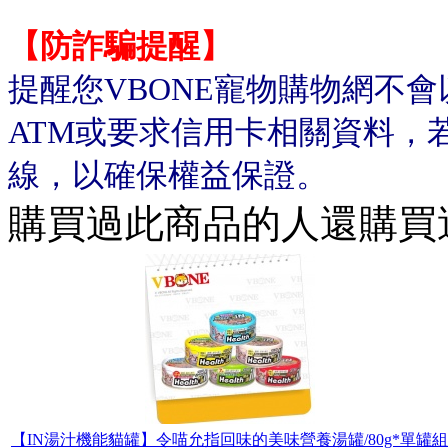
【防詐騙提醒】
提醒您VBONE寵物購物網不
ATM或要求信用卡相關資料，
線，以確保權益保證。
購買過此商品的人還購買
【IN湯汁機能貓罐】令喵允指回味的美味營養湯罐/80g*單罐組