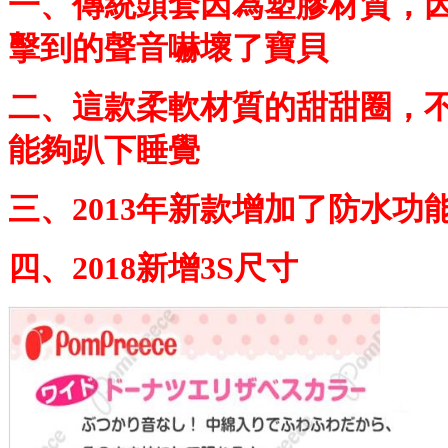
一、傳統頭套因為塑膠材質，
擊到的聲音嚇壞了寶貝
二、這款柔軟材質的甜甜圈，
能夠趴下睡覺
三、2013年新款增加了防水功
四、2018新增3S尺寸