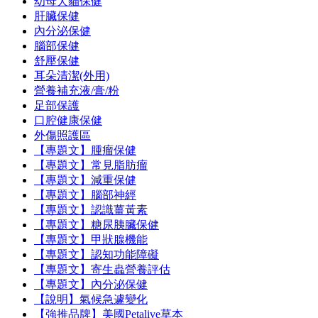
幼母犬貓保健
肝臟保健
內分泌保健
腦部保健
舒壓保健
耳朵清潔(外用)
營養補充液/膏/粉
足部保護
口腔健康保健
外傷照護區
【專題文】腫瘤保健
【專題文】常見脂肪瘤
【專題文】減重保健
【專題文】腦部神經
【專題文】認識薑黃素
【專題文】糖尿胰臟保健
【專題文】甲狀腺機能
【專題文】認知功能障礙
【專題文】寄生蟲營養評估
【專題文】內分泌保健
【說明】氣候急遽變化
【強推品牌】美國Petalive草本