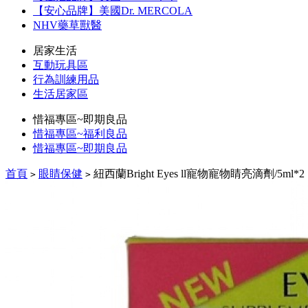
【安心品牌】美國Dr. MERCOLA
NHV藥草獸醫
居家生活
互動玩具區
行為訓練用品
生活居家區
惜福專區~即期良品
惜福專區~福利良品
惜福專區~即期良品
首頁
眼睛保健
紐西蘭Bright Eyes ll寵物寵物睛亮滴劑/5ml*2
>
>