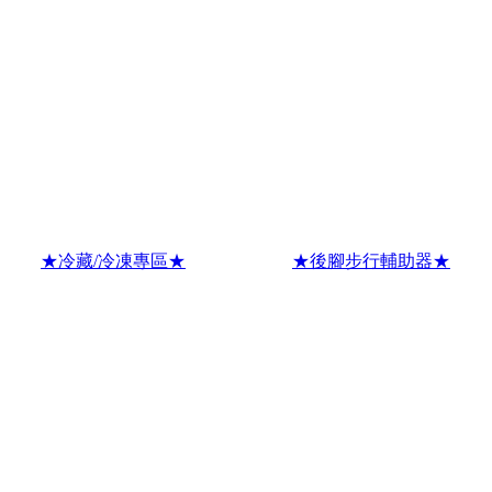
★冷藏/冷凍專區★
★後腳步行輔助器★