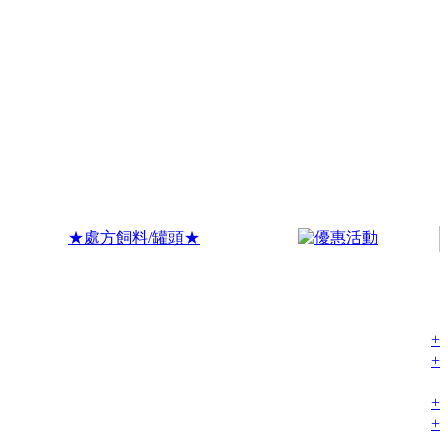
★處方飼料/罐頭★
+
+
+
+