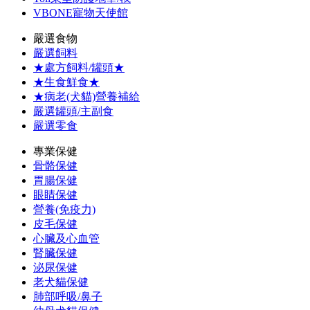
VBONE寵物天使館
嚴選食物
嚴選飼料
★處方飼料/罐頭★
★生食鮮食★
★病老(犬貓)營養補給
嚴選罐頭/主副食
嚴選零食
專業保健
骨骼保健
胃腸保健
眼睛保健
營養(免疫力)
皮毛保健
心臟及心血管
腎臟保健
泌尿保健
老犬貓保健
肺部呼吸/鼻子