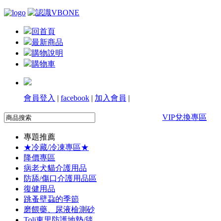
回首頁
最新商品
購物說明
購物車
會員登入
|
facebook
|
加入會員
|
VIP兌換專區
專題推薦
★冷藏/冷凍專區★
降價專區
病老犬貓介護用品
防舔/傷口介護用品區
復健用品
跳蚤壁蝨的季節
磨餵藥、尿液檢測砂
Toli東里防護地墊/毯