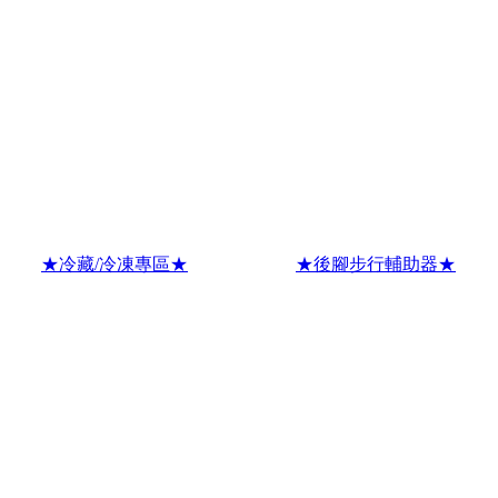
★冷藏/冷凍專區★
★後腳步行輔助器★