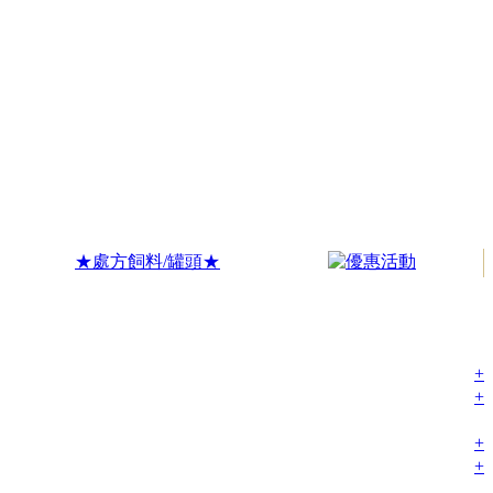
★處方飼料/罐頭★
+
+
+
+