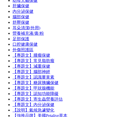
幼母犬貓保健
肝臟保健
內分泌保健
腦部保健
舒壓保健
耳朵清潔(外用)
營養補充液/膏/粉
足部保護
口腔健康保健
外傷照護區
【專題文】腫瘤保健
【專題文】常見脂肪瘤
【專題文】減重保健
【專題文】腦部神經
【專題文】認識薑黃素
【專題文】糖尿胰臟保健
【專題文】甲狀腺機能
【專題文】認知功能障礙
【專題文】寄生蟲營養評估
【專題文】內分泌保健
【說明】氣候急遽變化
【強推品牌】美國Petalive草本