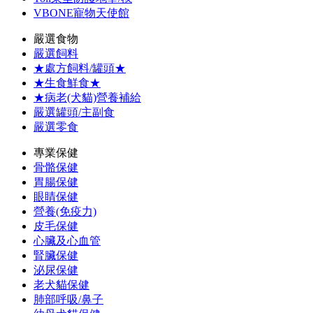
VBONE寵物天使館
嚴選食物
嚴選飼料
★處方飼料/罐頭★
★生食鮮食★
★病老(犬貓)營養補給
嚴選罐頭/主副食
嚴選零食
專業保健
骨骼保健
胃腸保健
眼睛保健
營養(免疫力)
皮毛保健
心臟及心血管
腎臟保健
泌尿保健
老犬貓保健
肺部呼吸/鼻子