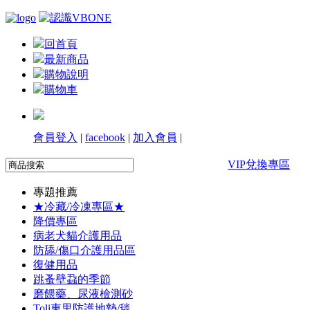
回首頁
最新商品
購物說明
購物車
會員登入
|
facebook
|
加入會員
|
VIP兌換專區
專題推薦
★冷藏/冷凍專區★
降價專區
病老犬貓介護用品
防舔/傷口介護用品區
復健用品
跳蚤壁蝨的季節
磨餵藥、尿液檢測砂
Toli東里防護地墊/毯