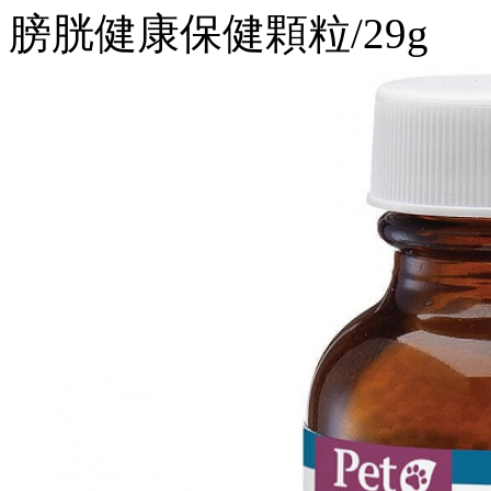
膀胱健康保健顆粒/29g