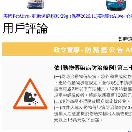
美國PetAlive~肝膽保健顆粒/29g
(保存2026.11)美國PetAlive
用戶評論
暫時