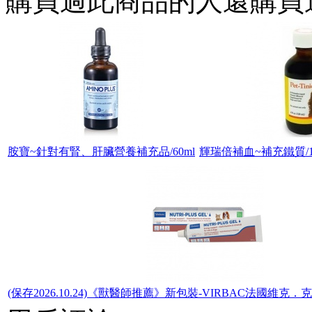
購買過此商品的人還購買
胺寶~針對有腎、肝臟營養補充品/60ml
輝瑞倍補血~補充鐵質/1
(保存2026.10.24)《獸醫師推薦》新包裝-VIRBAC法國維克．克