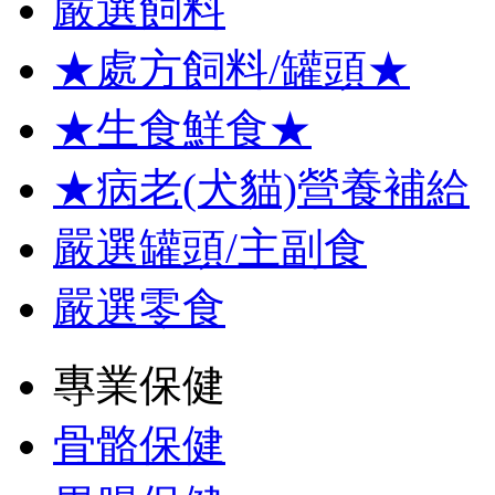
嚴選飼料
★處方飼料/罐頭★
★生食鮮食★
★病老(犬貓)營養補給
嚴選罐頭/主副食
嚴選零食
專業保健
骨骼保健