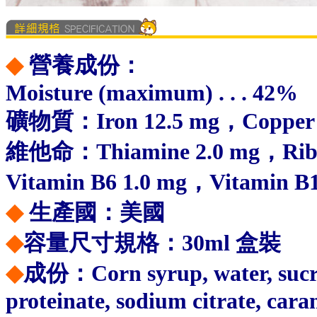
◆
營養成份：
Moisture (maximum) . . . 42%
礦物質：Iron 12.5 mg，Copper 
維他命：Thiamine 2.0 mg，Ribof
Vitamin B6 1.0 mg，Vitamin B1
◆
生產國：美國
◆
容量尺寸規格：30ml 盒裝
◆
成份：Corn syrup, water, sucrose
proteinate, sodium citrate, caram