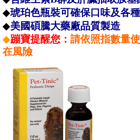
◆
琥珀色瓶裝可確保口味及各
◆
美國碩騰大藥廠品質製造
◆
蹦寶提醒您：
請依照指數量
在風險