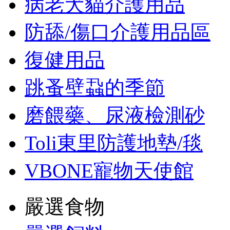
病老犬貓介護用品
防舔/傷口介護用品區
復健用品
跳蚤壁蝨的季節
磨餵藥、尿液檢測砂
Toli東里防護地墊/毯
VBONE寵物天使館
嚴選食物