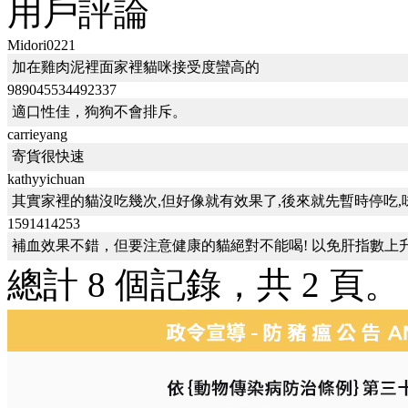
用戶評論
Midori0221
加在雞肉泥裡面家裡貓咪接受度蠻高的
989045534492337
適口性佳，狗狗不會排斥。
carrieyang
寄貨很快速
kathyyichuan
其實家裡的貓沒吃幾次,但好像就有效果了,後來就先暫時停吃
1591414253
補血效果不錯，但要注意健康的貓絕對不能喝! 以免肝指數上
總計 8 個記錄，共 2 頁