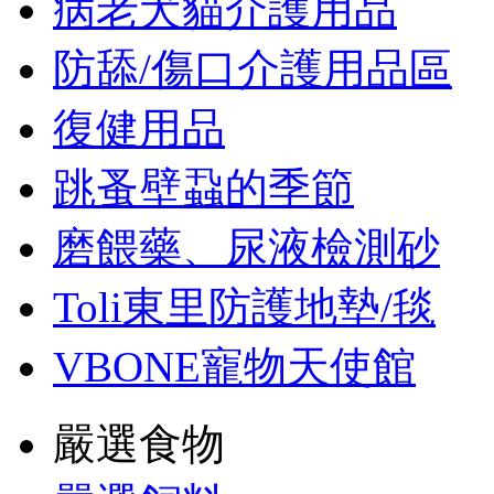
病老犬貓介護用品
防舔/傷口介護用品區
復健用品
跳蚤壁蝨的季節
磨餵藥、尿液檢測砂
Toli東里防護地墊/毯
VBONE寵物天使館
嚴選食物