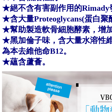
★
絕不含有害副作用的Rimady
★
含大量Proteoglycans(蛋白聚
★
幫助製造軟骨細胞酵素，增
★
黑加倫子味，含大量水溶性維
為本去維他命B12。
★
蘊含蘆薈。