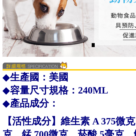
◆
生產國：美國
◆
容量尺寸規格：240ML
◆
產品成分：
【活性成分】維生素 A 375微克、
克、錳 700微克、菸酸 5毫克