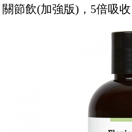
關節飲(加強版)，5倍吸收