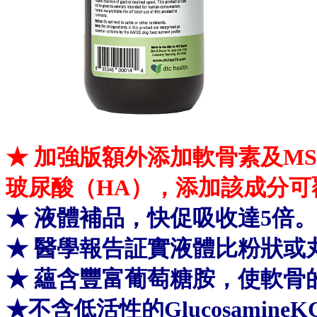
★
加強版額外添加軟骨素及MSM劑量
玻尿酸（HA），添加該成分可
★
液體補品，快促吸收達5倍。
★
醫學報告証實液體比粉狀或丸
★
蘊含豐富葡萄糖胺，使軟骨
★
不含低活性的GlucosamineKC