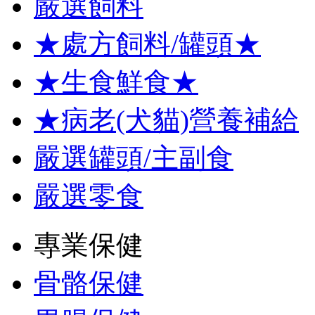
嚴選飼料
★處方飼料/罐頭★
★生食鮮食★
★病老(犬貓)營養補給
嚴選罐頭/主副食
嚴選零食
專業保健
骨骼保健