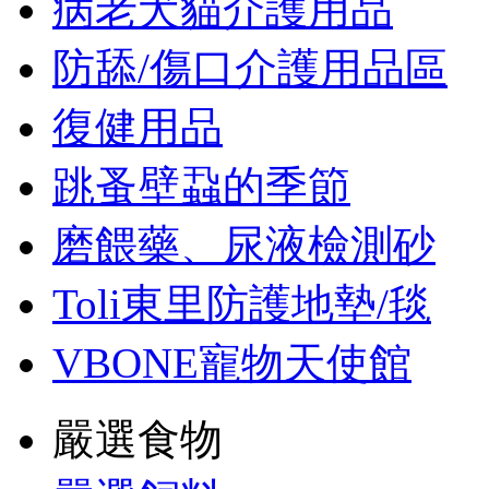
病老犬貓介護用品
防舔/傷口介護用品區
復健用品
跳蚤壁蝨的季節
磨餵藥、尿液檢測砂
Toli東里防護地墊/毯
VBONE寵物天使館
嚴選食物