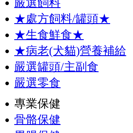
嚴選飼料
★處方飼料/罐頭★
★生食鮮食★
★病老(犬貓)營養補給
嚴選罐頭/主副食
嚴選零食
專業保健
骨骼保健