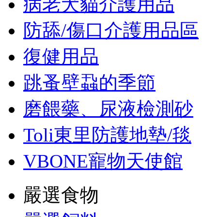
病老犬貓介護用品
防舔/傷口介護用品區
復健用品
跳蚤壁蝨的季節
磨餵藥、尿液檢測砂
Toli東里防護地墊/毯
VBONE寵物天使館
嚴選食物