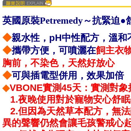
英國原裝Petremedy～抗緊迫
◆
親水性，pH中性配方，溫和
◆
攜帶方便，可噴灑在
飼主衣
胸前，不染色，天然好放心
◆
可與插電型併用，效果加倍
◆
VBONE實測45天：實測對
1.夜晚使用對於寵物安心舒眠
2.但因為天然草本配方，無
異的聲響仍然會讓毛孩警戒心