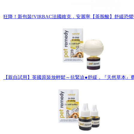
狂降！新包裝!VIRBAC法國維克．安麗寧【茶胺酸】舒緩恐懼
【親自試用】英國原裝放輕鬆～抗緊迫●舒緩，『天然草本』