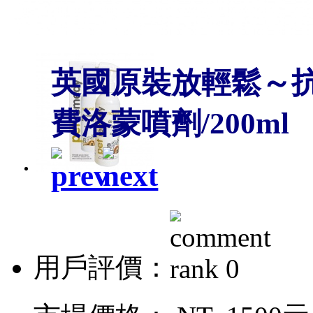
英國原裝放輕鬆～
費洛蒙噴劑/200ml
用戶評價：