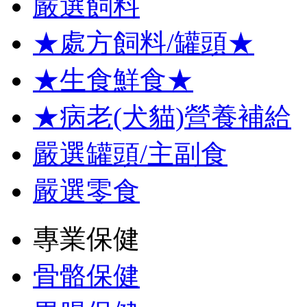
嚴選飼料
★處方飼料/罐頭★
★生食鮮食★
★病老(犬貓)營養補給
嚴選罐頭/主副食
嚴選零食
專業保健
骨骼保健