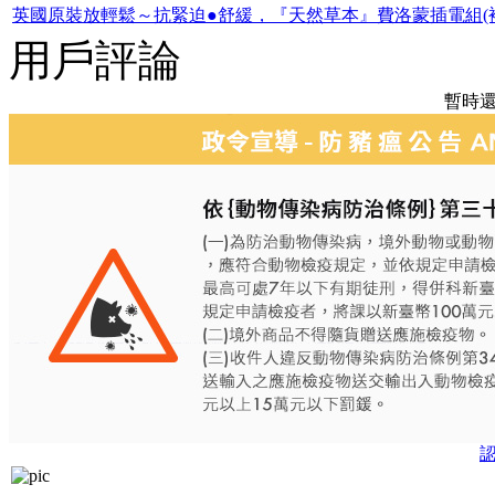
英國原裝放輕鬆～抗緊迫●舒緩，『天然草本』費洛蒙插電組(補
用戶評論
暫時