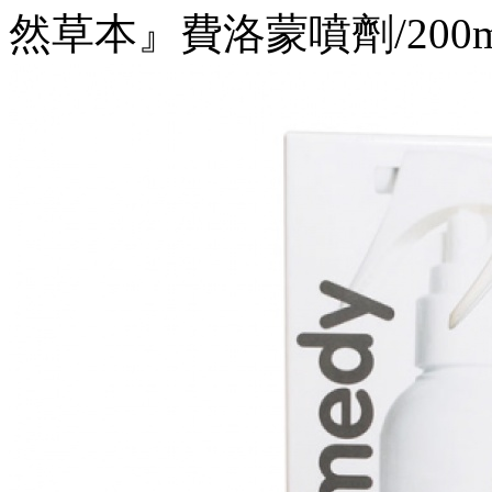
然草本』費洛蒙噴劑/200m