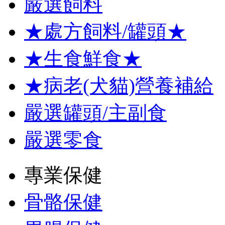
嚴選飼料
★處方飼料/罐頭★
★生食鮮食★
★病老(犬貓)營養補給
嚴選罐頭/主副食
嚴選零食
專業保健
骨骼保健