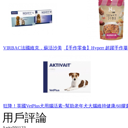
VIRBAC法國維克．蘇活沙美
【手作零食】Hyperr 超躍手作蔓
狂降！英國VetPlus犬用腦活素~幫助老年犬大腦維持健康/60膠
用戶評論
Anita591123