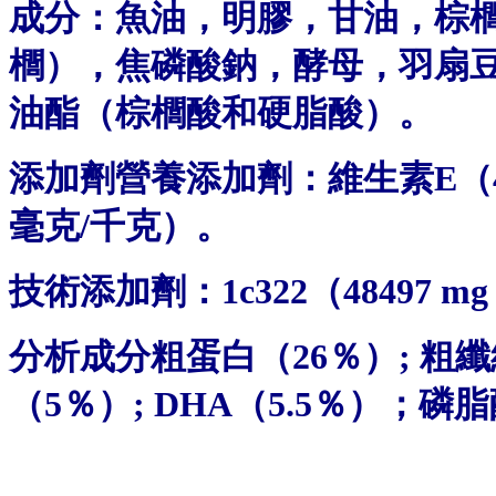
成分：魚油，明膠，甘油，棕櫚
櫚），焦磷酸鈉，酵母，羽扇
油酯（棕櫚酸和硬脂酸）。
添加劑營養添加劑：維生素E（42
毫克/千克）。
技術添加劑：1c322（48497 mg 
分析成分粗蛋白（26％）; 粗纖維
（5％）; DHA（5.5％）；磷