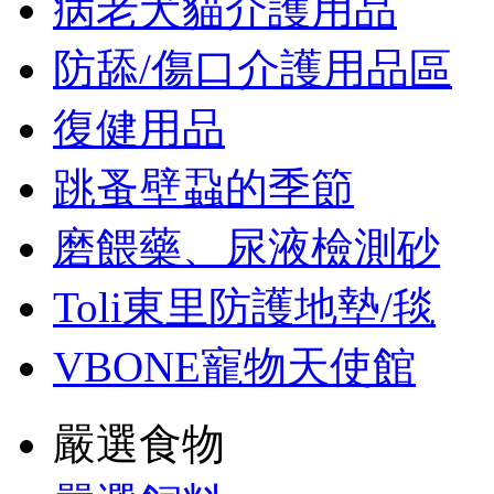
病老犬貓介護用品
防舔/傷口介護用品區
復健用品
跳蚤壁蝨的季節
磨餵藥、尿液檢測砂
Toli東里防護地墊/毯
VBONE寵物天使館
嚴選食物