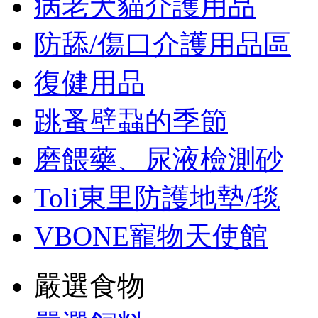
病老犬貓介護用品
防舔/傷口介護用品區
復健用品
跳蚤壁蝨的季節
磨餵藥、尿液檢測砂
Toli東里防護地墊/毯
VBONE寵物天使館
嚴選食物