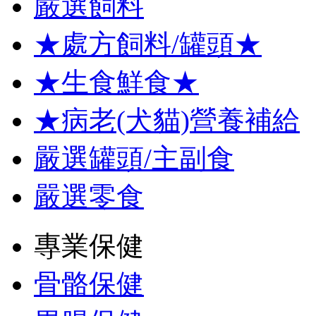
嚴選飼料
★處方飼料/罐頭★
★生食鮮食★
★病老(犬貓)營養補給
嚴選罐頭/主副食
嚴選零食
專業保健
骨骼保健