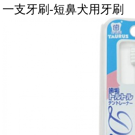
一支牙刷-短鼻犬用牙刷