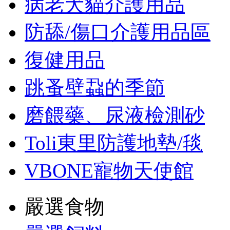
病老犬貓介護用品
防舔/傷口介護用品區
復健用品
跳蚤壁蝨的季節
磨餵藥、尿液檢測砂
Toli東里防護地墊/毯
VBONE寵物天使館
嚴選食物