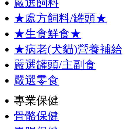
嚴選飼料
★處方飼料/罐頭★
★生食鮮食★
★病老(犬貓)營養補給
嚴選罐頭/主副食
嚴選零食
專業保健
骨骼保健