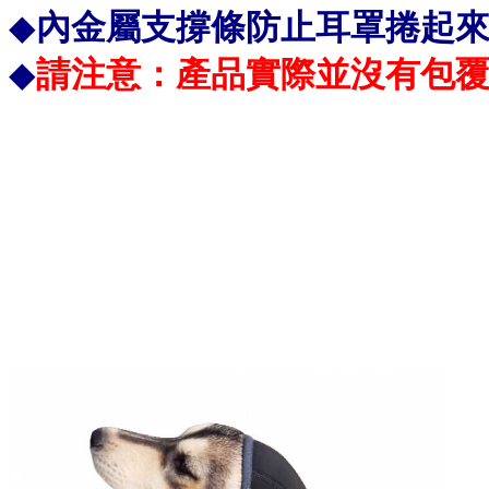
◆
內金屬支撐條防止耳罩捲起
◆
請注意：產品實際並沒有包