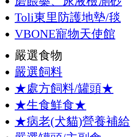
磨餵藥、尿液檢測砂
Toli東里防護地墊/毯
VBONE寵物天使館
嚴選食物
嚴選飼料
★處方飼料/罐頭★
★生食鮮食★
★病老(犬貓)營養補給