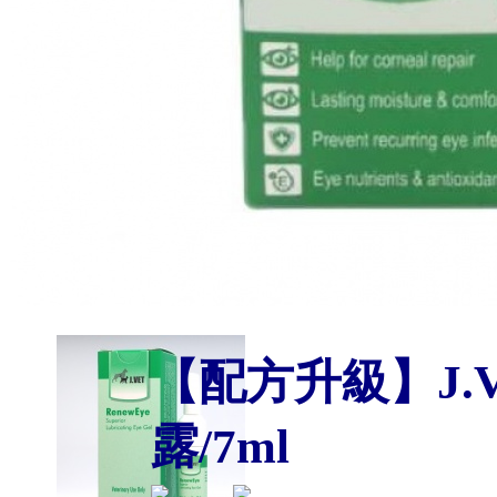
【配方升級】J.V
露/7ml