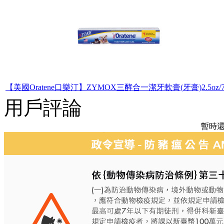
【美國Oratene口樂汀】ZYMOX三酵合一潔牙軟膏(牙膏)2.5oz/7
用戶評論
暫時