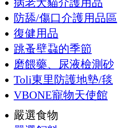
病老犬貓介護用品
防舔/傷口介護用品區
復健用品
跳蚤壁蝨的季節
磨餵藥、尿液檢測砂
Toli東里防護地墊/毯
VBONE寵物天使館
嚴選食物