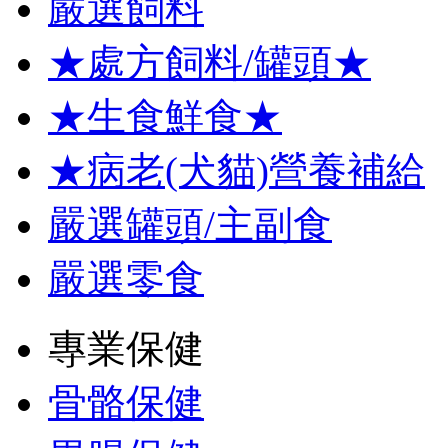
嚴選飼料
★處方飼料/罐頭★
★生食鮮食★
★病老(犬貓)營養補給
嚴選罐頭/主副食
嚴選零食
專業保健
骨骼保健