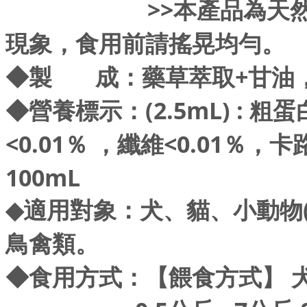
>>本產品為天然植物
現象，食用前請搖晃均勻。
◆
製 成：藥草萃取+甘油
◆
營養標示：(2.5mL) : 粗
<0.01％ ，纖維<0.01％，
100mL
◆
適用對象：犬、貓、小動物
鳥禽類。
◆
食用方式：【餵食方式】 