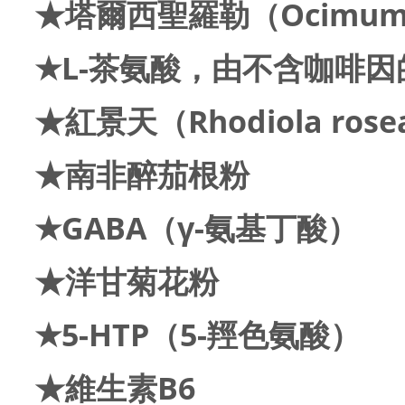
★
塔爾西聖羅勒（
Ocimum
★
L-茶氨酸，由不含咖啡
★
紅景天（Rhodiola ro
★
南非醉茄根粉
★
GABA（γ-氨基丁酸）
★
洋甘菊花粉
★
5-HTP（5-羥色氨酸）
★
維生素B6