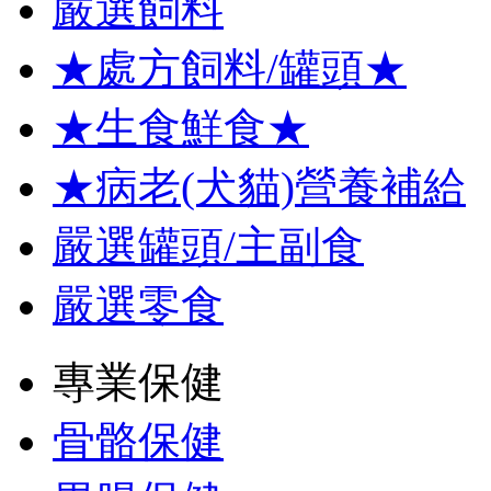
嚴選飼料
★處方飼料/罐頭★
★生食鮮食★
★病老(犬貓)營養補給
嚴選罐頭/主副食
嚴選零食
專業保健
骨骼保健