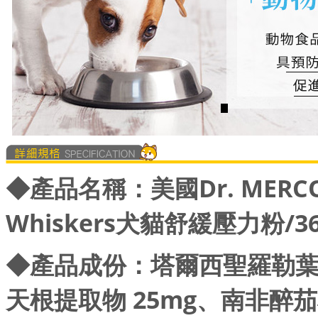
◆產品名稱：
美國Dr. MER
Whiskers犬貓舒緩壓力粉/36
◆產品成份：塔爾西聖羅勒葉粉 
天根提取物 25mg、南非醉茄根