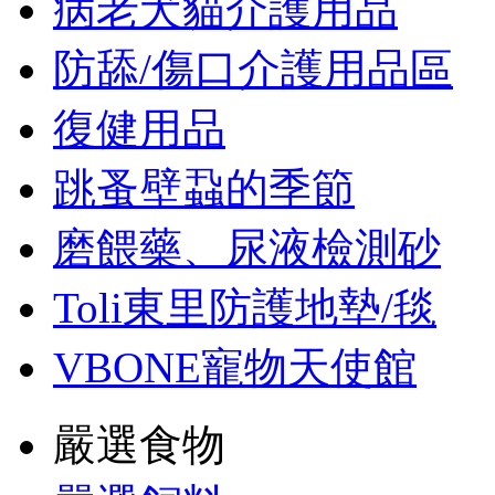
病老犬貓介護用品
防舔/傷口介護用品區
復健用品
跳蚤壁蝨的季節
磨餵藥、尿液檢測砂
Toli東里防護地墊/毯
VBONE寵物天使館
嚴選食物