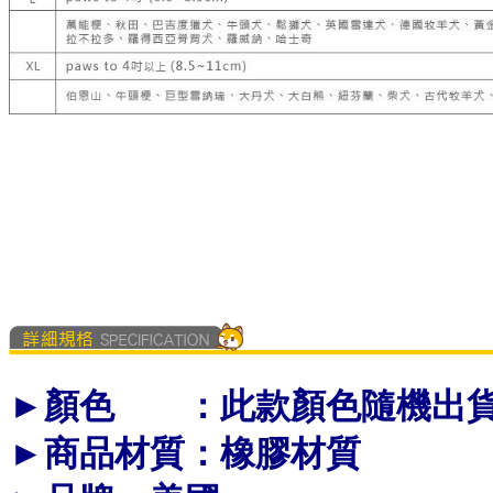
►顏色 ：此款顏色隨機出
►商品材質：橡膠材質