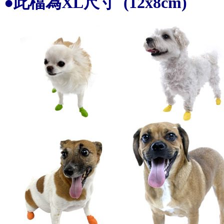
●此檔為
XL尺寸
(
12x8cm)