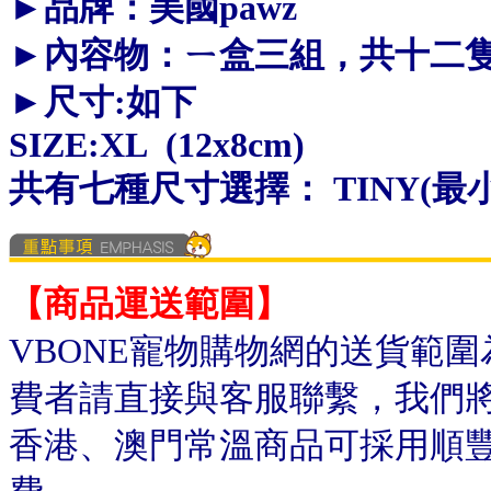
►品牌：美國pawz
►內容物：
ㄧ盒三組，共十二
►尺寸:如下
SIZE:XL
(12x8cm)
共有七種尺寸選擇：
TINY(最小
【商品運送範圍】
VBONE寵物購物網的送貨範
費者請直接與客服聯繫，我們
香港、澳門常溫商品可採用順