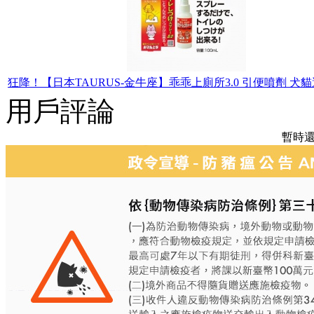
狂降！【日本TAURUS-金牛座】乖乖上廁所3.0 引便噴劑 犬貓適用
用戶評論
暫時