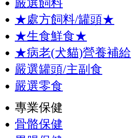
嚴選飼料
★處方飼料/罐頭★
★生食鮮食★
★病老(犬貓)營養補給
嚴選罐頭/主副食
嚴選零食
專業保健
骨骼保健