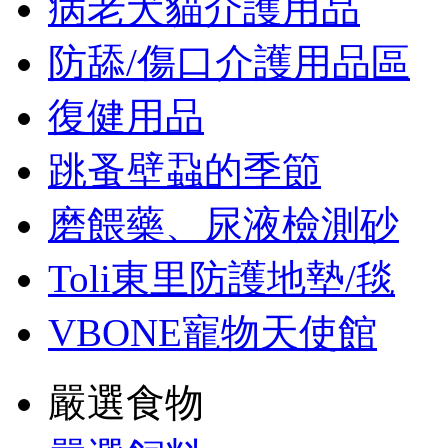
病老犬貓介護用品
防舔/傷口介護用品區
復健用品
跳蚤壁蝨的季節
磨餵藥、尿液檢測砂
Toli東里防護地墊/毯
VBONE寵物天使館
嚴選食物