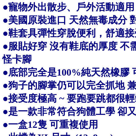
●寵物外出散步、戶外活動適
●美國原裝進口 天然無毒成分 
●鞋套具彈性穿脫便利，舒適
●服貼好穿 沒有鞋底的厚度 不
怪卡腳
●底部完全是100%純天然橡膠
●狗子的腳掌仍可以完全抓地 兼
●接受度極高 ~ 要跑要跳都很
●是一款非常符合狗體工學 卻
●一盒12隻 可重複使用