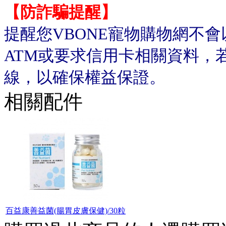
【防詐騙提醒】
提醒您VBONE寵物購物網不
ATM或要求信用卡相關資料，
線，以確保權益保證。
相關配件
百益康善益菌(腸胃皮膚保健)/30粒