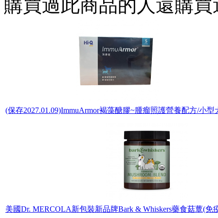
購買過此商品的人還購買
(保存2027.01.09)ImmuArmor褐藻醣膠~腫瘤照護營養配方/小
美國Dr. MERCOLA新包裝新品牌Bark & Whiskers藥食菇蕈(