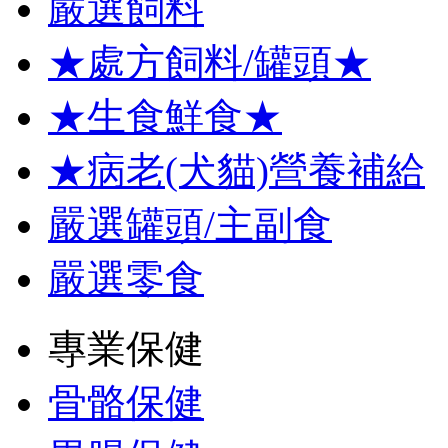
嚴選飼料
★處方飼料/罐頭★
★生食鮮食★
★病老(犬貓)營養補給
嚴選罐頭/主副食
嚴選零食
專業保健
骨骼保健