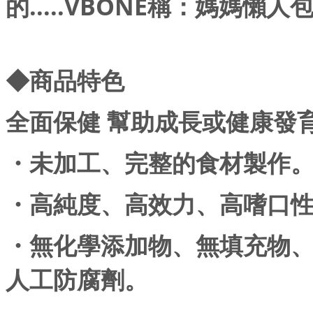
的.....VBONE稱：媽媽懶人
◆商品特色
全面保健 幫助成長或健康發
・未加工、完整的食材製作
・高純度、高效力、高嗜口
・無化學添加物、無填充物
人工防腐劑。