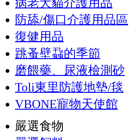
病老犬貓介護用品
防舔/傷口介護用品區
復健用品
跳蚤壁蝨的季節
磨餵藥、尿液檢測砂
Toli東里防護地墊/毯
VBONE寵物天使館
嚴選食物