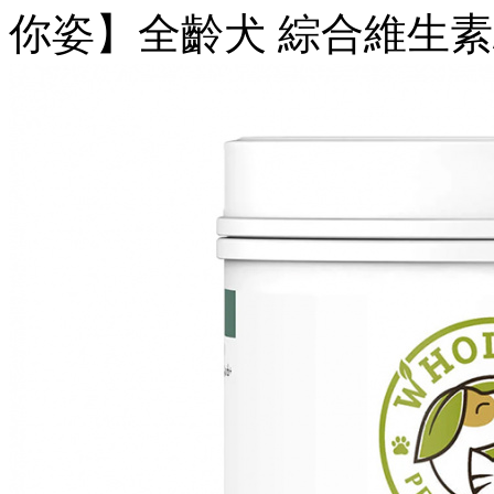
你姿】全齡犬 綜合維生素/1