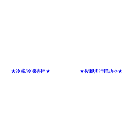
★冷藏/冷凍專區★
★後腳步行輔助器★