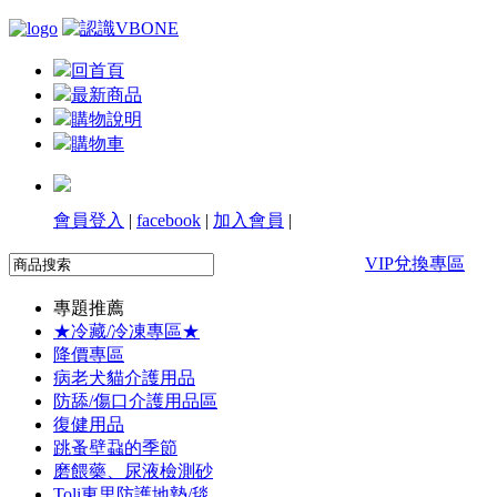
回首頁
最新商品
購物說明
購物車
會員登入
|
facebook
|
加入會員
|
VIP兌換專區
專題推薦
★冷藏/冷凍專區★
降價專區
病老犬貓介護用品
防舔/傷口介護用品區
復健用品
跳蚤壁蝨的季節
磨餵藥、尿液檢測砂
Toli東里防護地墊/毯