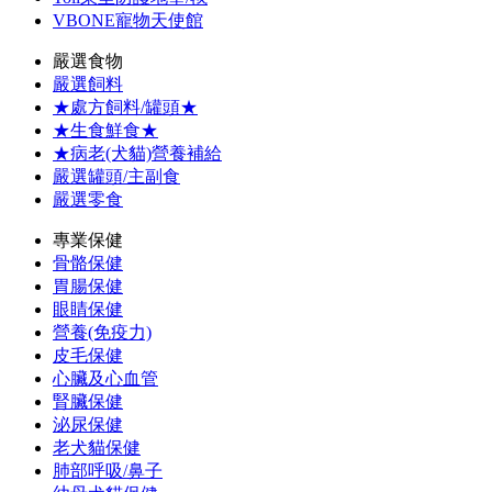
VBONE寵物天使館
嚴選食物
嚴選飼料
★處方飼料/罐頭★
★生食鮮食★
★病老(犬貓)營養補給
嚴選罐頭/主副食
嚴選零食
專業保健
骨骼保健
胃腸保健
眼睛保健
營養(免疫力)
皮毛保健
心臟及心血管
腎臟保健
泌尿保健
老犬貓保健
肺部呼吸/鼻子