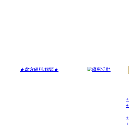
★處方飼料/罐頭★
+
+
+
+