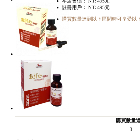
本店售價：
NT: 495元
註冊用戶：
NT: 495元
購買數量達到以下區間時可享受以
購買數量
3