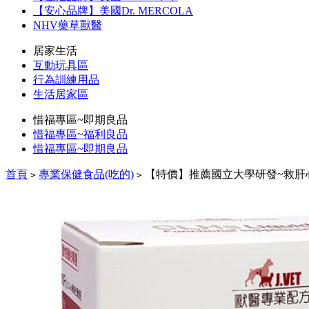
【安心品牌】美國Dr. MERCOLA
NHV藥草獸醫
居家生活
互動玩具區
行為訓練用品
生活居家區
惜福專區~即期良品
惜福專區~福利良品
惜福專區~即期良品
首頁
專業保健食品(吃的)
【特價】推薦國立大學研發~救肝心C
>
>