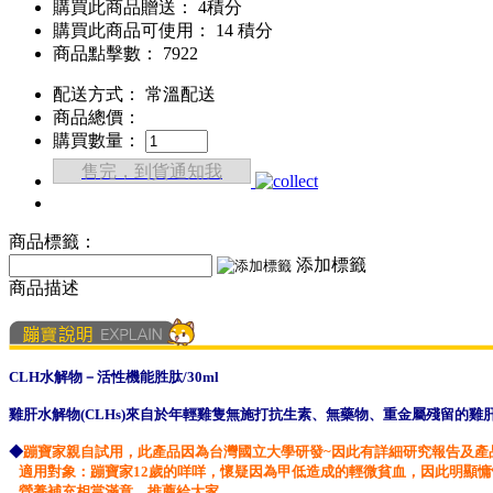
購買此商品贈送： 4積分
購買此商品可使用： 14 積分
商品點擊數： 7922
配送方式：
常溫配送
商品總價：
購買數量：
售完，到貨通知我
商品標籤：
添加標籤
商品描述
CLH水解物－活性機能胜肽/30ml
雞肝水解物(CLHs)來自於年輕雞隻無施打抗生素
、無藥物、重金屬殘留的雞
◆
蹦寶家親自試用，此產品因為台灣國立大學研發~因此有詳細研究報告及產
適用對象：蹦寶家12歲的咩咩，懷疑因為甲低造成的輕微貧血，因此明顯
營養補充相當滿意。推薦給大家