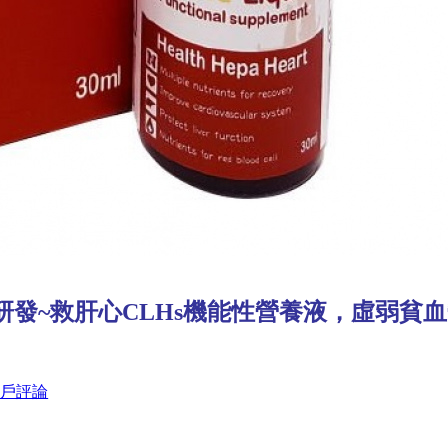
發~救肝心CLHs機能性營養液，虛弱貧血營
用戶評論