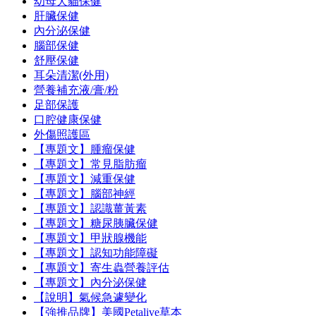
幼母犬貓保健
肝臟保健
內分泌保健
腦部保健
舒壓保健
耳朵清潔(外用)
營養補充液/膏/粉
足部保護
口腔健康保健
外傷照護區
【專題文】腫瘤保健
【專題文】常見脂肪瘤
【專題文】減重保健
【專題文】腦部神經
【專題文】認識薑黃素
【專題文】糖尿胰臟保健
【專題文】甲狀腺機能
【專題文】認知功能障礙
【專題文】寄生蟲營養評估
【專題文】內分泌保健
【說明】氣候急遽變化
【強推品牌】美國Petalive草本