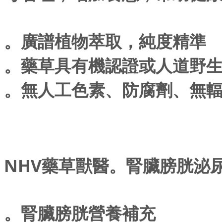
。廣譜植物萃取，純度精準
。藥草具有機認證或人道野
。無人工色素、防腐劑、無
NHV藥草獸醫。腎臟膀胱泌尿照護
。腎臟膀胱營養補充