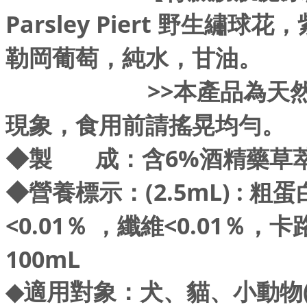
Parsley Piert 野生
勒岡葡萄，純水，甘油。
>>本產品為天然植物
現象，食用前請搖晃均勻。
◆
製 成：含6%酒精藥草萃
◆
營養標示：(2.5mL) : 粗
<0.01％ ，纖維<0.01％，
100mL
◆
適用對象：犬、貓、小動物