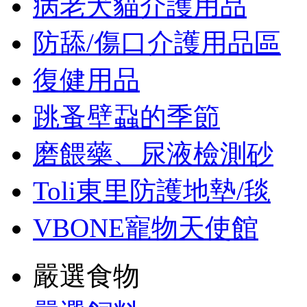
病老犬貓介護用品
防舔/傷口介護用品區
復健用品
跳蚤壁蝨的季節
磨餵藥、尿液檢測砂
Toli東里防護地墊/毯
VBONE寵物天使館
嚴選食物