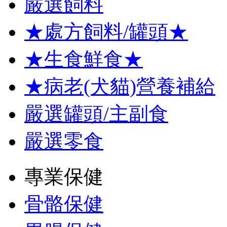
嚴選飼料
★處方飼料/罐頭★
★生食鮮食★
★病老(犬貓)營養補給
嚴選罐頭/主副食
嚴選零食
專業保健
骨骼保健