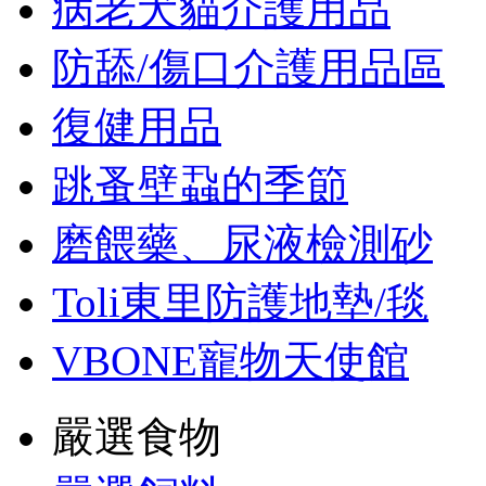
病老犬貓介護用品
防舔/傷口介護用品區
復健用品
跳蚤壁蝨的季節
磨餵藥、尿液檢測砂
Toli東里防護地墊/毯
VBONE寵物天使館
嚴選食物