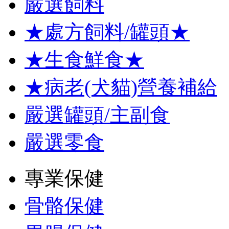
嚴選飼料
★處方飼料/罐頭★
★生食鮮食★
★病老(犬貓)營養補給
嚴選罐頭/主副食
嚴選零食
專業保健
骨骼保健