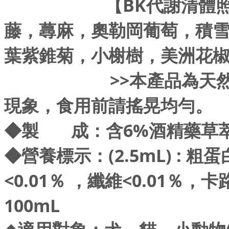
【BK代謝清體照護營
藤，蕁麻，奧勒岡葡萄，積
葉紫錐菊，小榭樹，美洲花椒
>>本產品為天然植物
現象，食用前請搖晃均勻。
◆
製 成：含6%酒精藥草萃
◆
營養標示：(2.5mL) : 粗
<0.01％ ，纖維<0.01％，
100mL