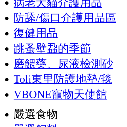
病老犬貓介護用品
防舔/傷口介護用品區
復健用品
跳蚤壁蝨的季節
磨餵藥、尿液檢測砂
Toli東里防護地墊/毯
VBONE寵物天使館
嚴選食物