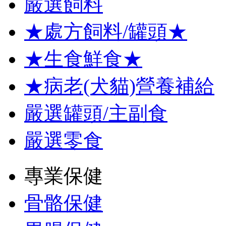
嚴選飼料
★處方飼料/罐頭★
★生食鮮食★
★病老(犬貓)營養補給
嚴選罐頭/主副食
嚴選零食
專業保健
骨骼保健