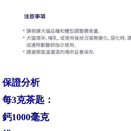
保證分析
每3克茶匙：
鈣1000毫克