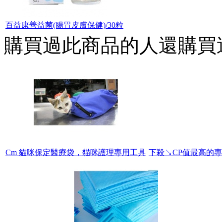
百益康善益菌(腸胃皮膚保健)/30粒
購買過此商品的人還購買
Cm 貓咪保定醫療袋，貓咪護理專用工具
下殺↘CP值最高的專業