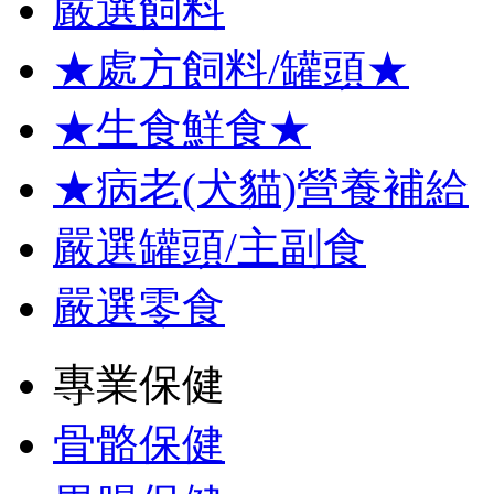
嚴選飼料
★處方飼料/罐頭★
★生食鮮食★
★病老(犬貓)營養補給
嚴選罐頭/主副食
嚴選零食
專業保健
骨骼保健