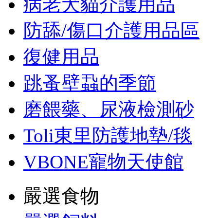
病老犬貓介護用品
防舔/傷口介護用品區
復健用品
跳蚤壁蝨的季節
磨餵藥、尿液檢測砂
Toli東里防護地墊/毯
VBONE寵物天使館
嚴選食物